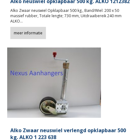
Alko neuswiel opklapbaar 500 kg. ALKO 1212382
Alko Zwaar neuswiel Opklapbaar 500 kg., Band/Wiel: 200 x 50
massief rubber, Totale lengte; 730 mm, Uitdraaibereik 240 mm
ALKO…
meer informatie
Alko Zwaar neuswiel verlengd opklapbaar 500
kg. ALKO 1 223 638