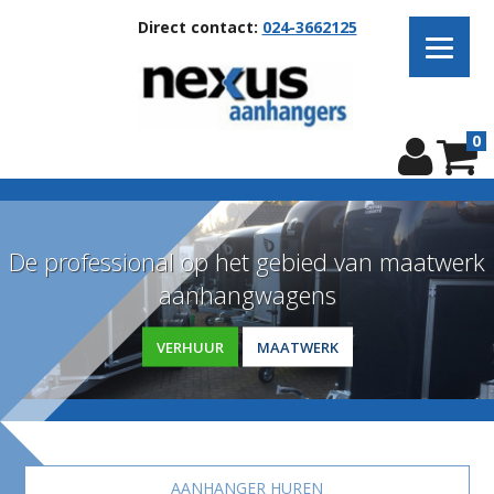
Direct contact:
024-3662125
0
De professional op het gebied van maatwerk
aanhangwagens
VERHUUR
MAATWERK
AANHANGER HUREN