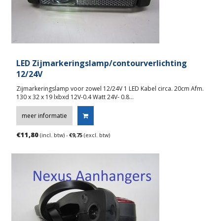
LED Zijmarkeringslamp/contourverlichting
12/24V
Zijmarkeringslamp voor zowel 12/24V 1 LED Kabel circa. 20cm Afm.
130 x 32 x 19 lxbxd 12V-0.4 Watt 24V- 0.8…
meer informatie
€
11,80
(incl. btw) -
€
9,75
(excl. btw)