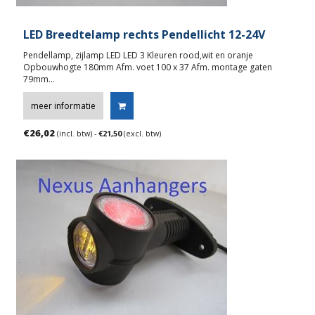
LED Breedtelamp rechts Pendellicht 12-24V
Pendellamp, zijlamp LED LED 3 Kleuren rood,wit en oranje
Opbouwhogte 180mm Afm. voet 100 x 37 Afm. montage gaten
79mm…
meer informatie
€
26,02
(incl. btw) -
€
21,50
(excl. btw)