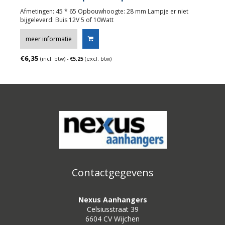
Afmetingen: 45 * 65 Opbouwhoogte: 28 mm Lampje er niet
bijgeleverd: Buis 12V 5 of 10Watt
meer informatie
€
6,35
(incl. btw) -
€
5,25
(excl. btw)
Contactgegevens
Nexus Aanhangers
Celsiusstraat 39
6604 CV Wijchen