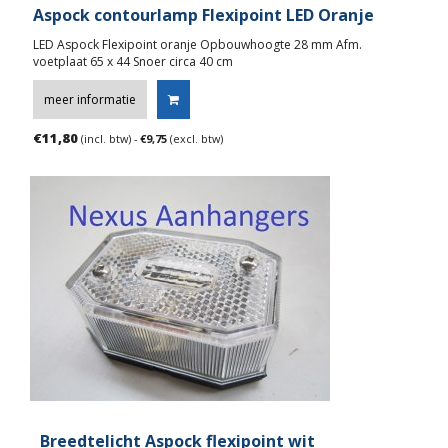
Aspock contourlamp Flexipoint LED Oranje
LED Aspock Flexipoint oranje Opbouwhoogte 28 mm Afm.
voetplaat 65 x 44 Snoer circa 40 cm
meer informatie
€
11,80
(incl. btw) -
€
9,75
(excl. btw)
Breedtelicht Aspock flexipoint wit