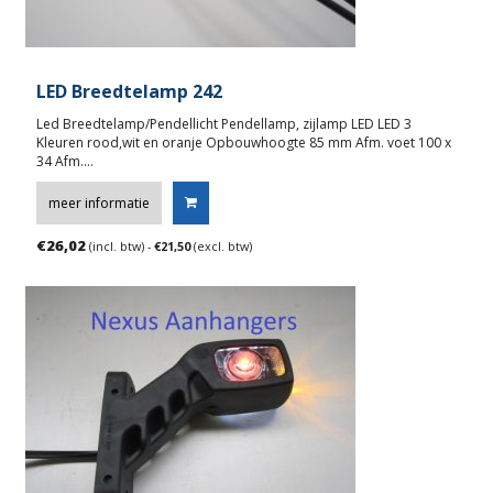
LED Breedtelamp 242
Led Breedtelamp/Pendellicht Pendellamp, zijlamp LED LED 3
Kleuren rood,wit en oranje Opbouwhoogte 85 mm Afm. voet 100 x
34 Afm….
meer informatie
€
26,02
(incl. btw) -
€
21,50
(excl. btw)