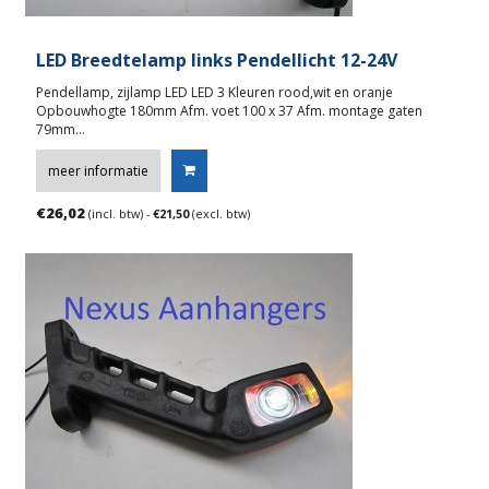
LED Breedtelamp links Pendellicht 12-24V
Pendellamp, zijlamp LED LED 3 Kleuren rood,wit en oranje
Opbouwhogte 180mm Afm. voet 100 x 37 Afm. montage gaten
79mm…
meer informatie
€
26,02
(incl. btw) -
€
21,50
(excl. btw)