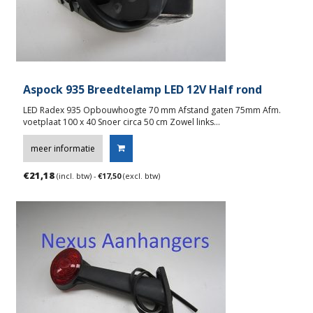
Aspock 935 Breedtelamp LED 12V Half rond
LED Radex 935 Opbouwhoogte 70 mm Afstand gaten 75mm Afm.
voetplaat 100 x 40 Snoer circa 50 cm Zowel links…
meer informatie
€
21,18
(incl. btw) -
€
17,50
(excl. btw)