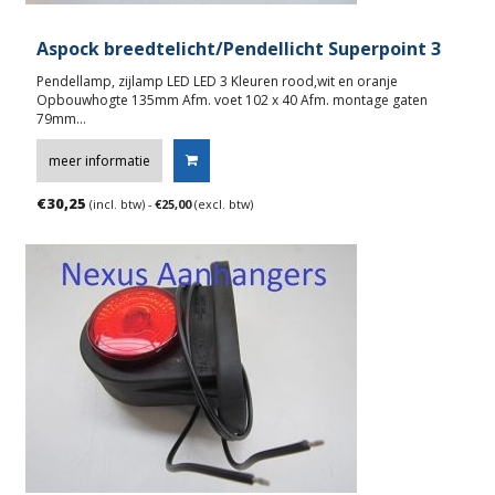
Aspock breedtelicht/Pendellicht Superpoint 3
Pendellamp, zijlamp LED LED 3 Kleuren rood,wit en oranje
Opbouwhogte 135mm Afm. voet 102 x 40 Afm. montage gaten
79mm…
meer informatie
€
30,25
(incl. btw) -
€
25,00
(excl. btw)