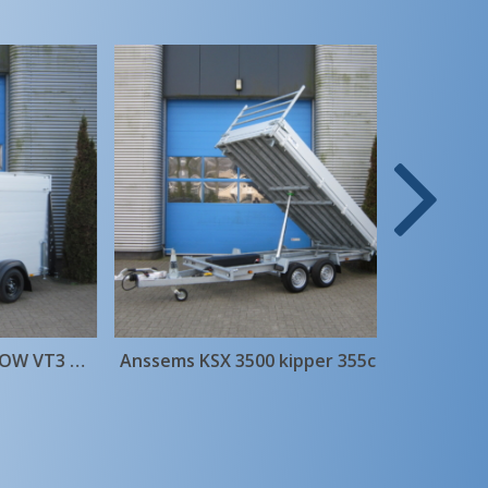
Anssems GTB ULTRA LOW VT3 1350kg
Anssems KSX 3500 kipper 355cm x 178cm