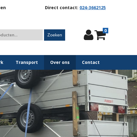
len
Direct contact:
024-3662125
0
Zoeken
rk
Transport
Over ons
Contact