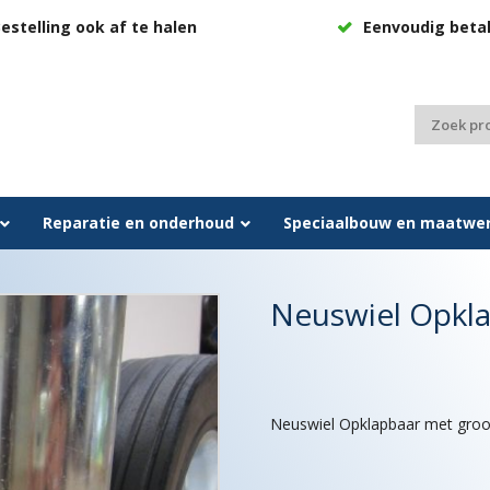
estelling ook af te halen
Eenvoudig beta
Zoeken
naar:
Reparatie en onderhoud
Speciaalbouw en maatwe
Neuswiel Opkla
Neuswiel Opklapbaar met groot