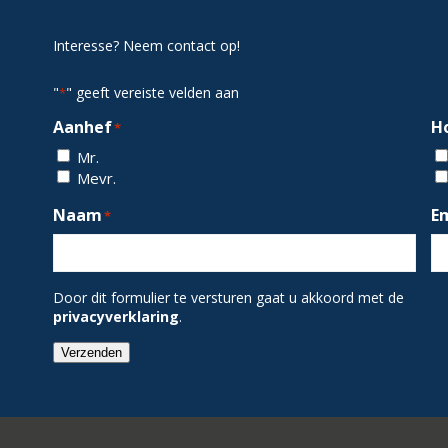
Interesse? Neem contact op!
"
" geeft vereiste velden aan
*
Aanhef
H
*
Mr.
Mevr.
Naam
E
*
Door dit formulier te versturen gaat u akkoord met de
privacyverklaring
.
Verzenden