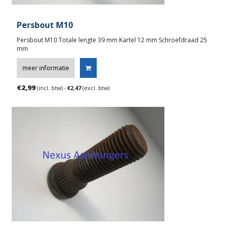
Persbout M10
Persbout M10 Totale lengte 39 mm Kartel 12 mm Schroefdraad 25
mm
meer informatie
€
2,99
(incl. btw) -
€
2,47
(excl. btw)