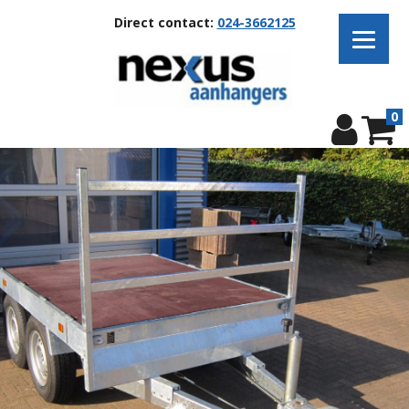
Direct contact:
024-3662125
0