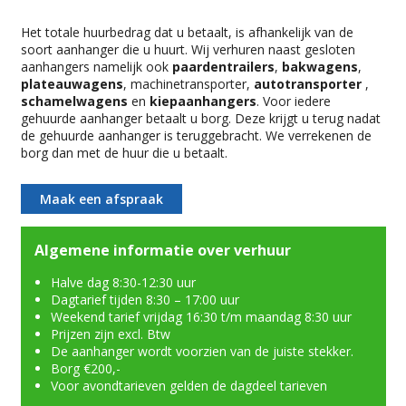
Het totale huurbedrag dat u betaalt, is afhankelijk van de
soort aanhanger die u huurt. Wij verhuren naast gesloten
aanhangers namelijk ook
paardentrailers
,
bakwagens
,
plateauwagens
, machinetransporter,
autotransporter
,
schamelwagens
en
kiepaanhangers
. Voor iedere
gehuurde aanhanger betaalt u borg. Deze krijgt u terug nadat
de gehuurde aanhanger is teruggebracht. We verrekenen de
borg dan met de huur die u betaalt.
Maak een afspraak
Algemene informatie over verhuur
Halve dag 8:30-12:30 uur
Dagtarief tijden 8:30 – 17:00 uur
Weekend tarief vrijdag 16:30 t/m maandag 8:30 uur
Prijzen zijn excl. Btw
De aanhanger wordt voorzien van de juiste stekker.
Borg €200,-
Voor avondtarieven gelden de dagdeel tarieven