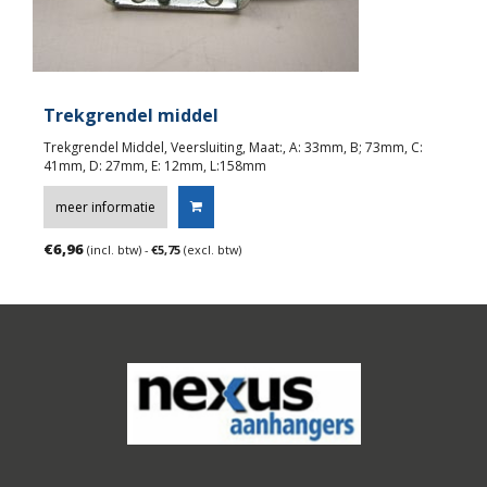
Trekgrendel middel
Trekgrendel Middel, Veersluiting, Maat:, A: 33mm, B; 73mm, C:
41mm, D: 27mm, E: 12mm, L:158mm
meer informatie
€
6,96
(incl. btw) -
€
5,75
(excl. btw)