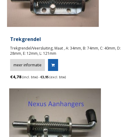
Trekgrendel
Trekgrendel/Veersluiting, Maat , A: 34mm, B: 74mm, C: 40mm, D:
28mm, E: 12mm, L: 121mm
meer informatie
€
4,78
(incl. btw) -
€
3,95
(excl. btw)