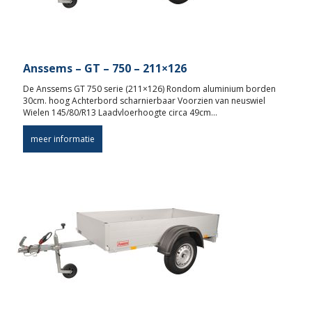
Anssems – GT – 750 – 211×126
De Anssems GT 750 serie (211×126) Rondom aluminium borden
30cm. hoog Achterbord scharnierbaar Voorzien van neuswiel
Wielen 145/80/R13 Laadvloerhoogte circa 49cm…
meer informatie