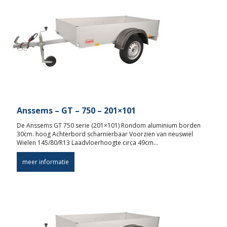
Anssems – GT – 750 – 201×101
De Anssems GT 750 serie (201×101) Rondom aluminium borden
30cm. hoog Achterbord scharnierbaar Voorzien van neuswiel
Wielen 145/80/R13 Laadvloerhoogte circa 49cm…
meer informatie