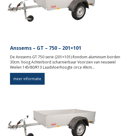
Anssems – GT – 750 – 201×101
De Anssems GT 750 serie (201×101) Rondom aluminium borden
30cm. hoog Achterbord scharnierbaar Voorzien van neuswiel
Wielen 145/80/R13 Laadvloerhoogte circa 49cm…
meer informatie