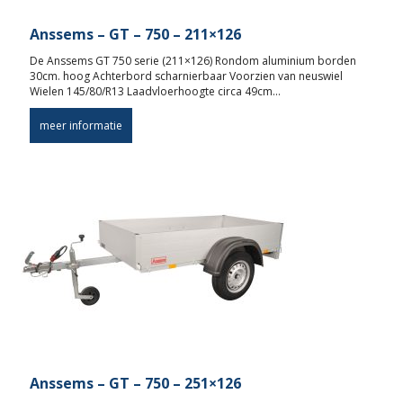
Anssems – GT – 750 – 211×126
De Anssems GT 750 serie (211×126) Rondom aluminium borden
30cm. hoog Achterbord scharnierbaar Voorzien van neuswiel
Wielen 145/80/R13 Laadvloerhoogte circa 49cm…
meer informatie
Anssems – GT – 750 – 251×126