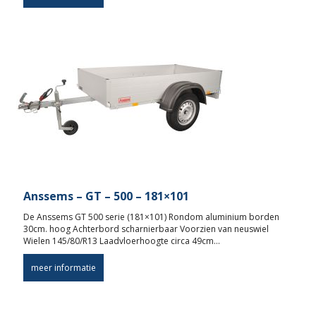
Anssems – GT – 500 – 181×101
De Anssems GT 500 serie (181×101) Rondom aluminium borden
30cm. hoog Achterbord scharnierbaar Voorzien van neuswiel
Wielen 145/80/R13 Laadvloerhoogte circa 49cm…
meer informatie