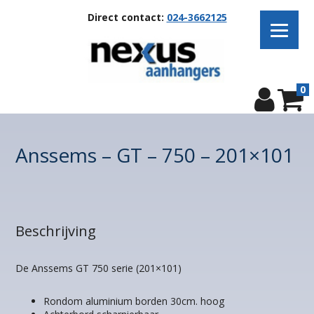
Direct contact:
024-3662125
0
Anssems – GT – 750 – 201×101
Beschrijving
De Anssems GT 750 serie (201×101)
Rondom aluminium borden 30cm. hoog