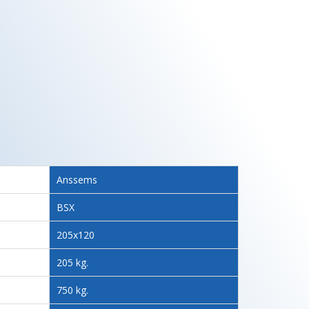
Anssems
BSX
205x120
205 kg.
750 kg.