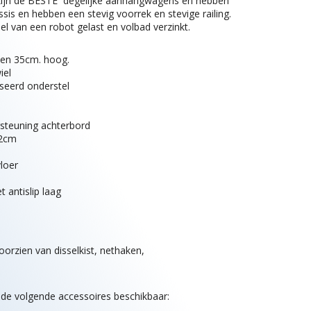
jn de BESTE degelijke aanhangwagens en hebben
ssis en hebben een stevig voorrek en stevige railing.
el van een robot gelast en volbad verzinkt.
en 35cm. hoog.
iel
seerd onderstel
ersteuning achterbord
52cm
loer
 antislip laag
oorzien van disselkist, nethaken,
 de volgende accessoires beschikbaar: