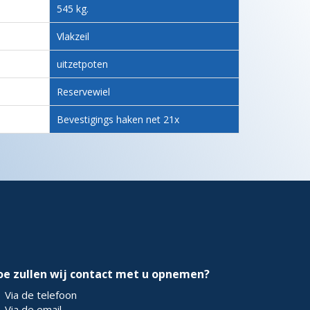
545 kg.
Vlakzeil
uitzetpoten
Reservewiel
Bevestigings haken net 21x
oe zullen wij contact met u opnemen?
Via de telefoon
Via de email