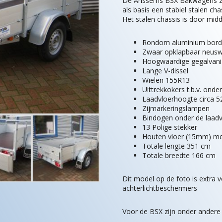
De Anssems BSX Bakwagens zi
als basis een stabiel stalen cha
Het stalen chassis is door midd
Rondom aluminium bord
Zwaar opklapbaar neusw
Hoogwaardige gegalvani
Lange V-dissel
Wielen 155R13
Uittrekkokers t.b.v. ond
Laadvloerhoogte circa 
Zijmarkeringslampen
Bindogen onder de laadv
13 Polige stekker
Houten vloer (15mm) met
Totale lengte 351 cm
Totale breedte 166 cm
Dit model op de foto is extra v
achterlichtbeschermers
Voor de BSX zijn onder andere