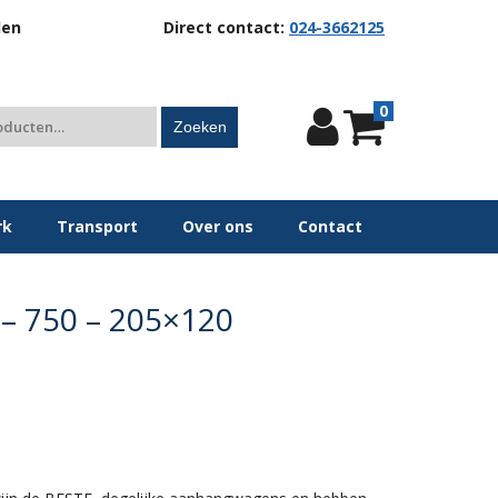
len
Direct contact:
024-3662125
0
Zoeken
rk
Transport
Over ons
Contact
– 750 – 205×120