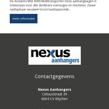
De Anssems MSX 3000 Multitransporter Deze aanhangwagen is
ontworpen voor alle denkbare voertuigen en machines. Zwaar
opklapbaar neuswiel Groot laadoppervlak…
meer informatie
Contactgegevens
Nexus Aanhangers
Celsiusstraat 39
6604 CV Wijchen