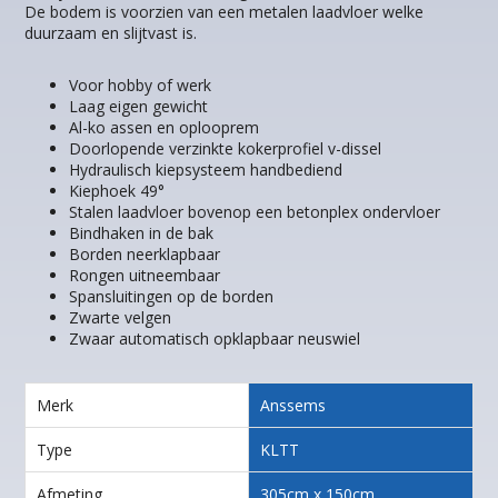
De bodem is voorzien van een metalen laadvloer welke
duurzaam en slijtvast is.
Voor hobby of werk
Laag eigen gewicht
Al-ko assen en oplooprem
Doorlopende verzinkte kokerprofiel v-dissel
Hydraulisch kiepsysteem handbediend
Kiephoek 49°
Stalen laadvloer bovenop een betonplex ondervloer
Bindhaken in de bak
Borden neerklapbaar
Rongen uitneembaar
Spansluitingen op de borden
Zwarte velgen
Zwaar automatisch opklapbaar neuswiel
Merk
Anssems
Type
KLTT
Afmeting
305cm x 150cm