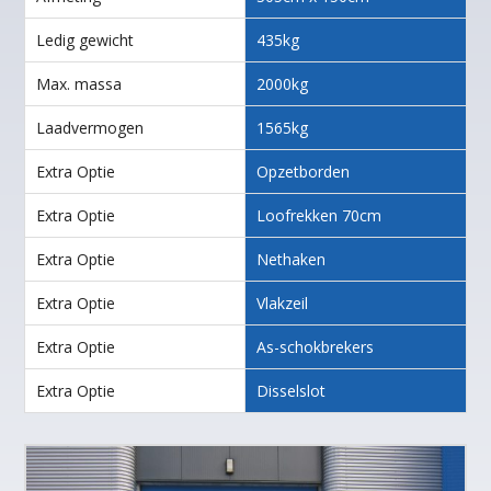
Ledig gewicht
435kg
Max. massa
2000kg
Laadvermogen
1565kg
Extra Optie
Opzetborden
Extra Optie
Loofrekken 70cm
Extra Optie
Nethaken
Extra Optie
Vlakzeil
Extra Optie
As-schokbrekers
Extra Optie
Disselslot