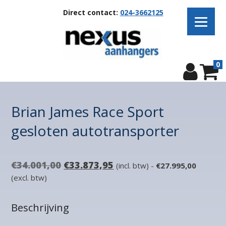
Direct contact:
024-3662125
0
Brian James Race Sport
gesloten autotransporter
Oorspronkelijke
Huidige
€
34.001,00
€
33.873,95
(incl. btw) -
€
27.995,00
prijs
prijs
(excl. btw)
was:
is:
€34.001,00.
€33.873,95.
Beschrijving