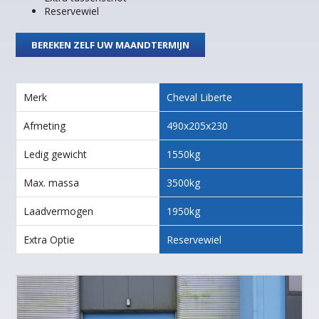
Reservewiel
BEREKEN ZELF UW MAANDTERMIJN
Merk
Cheval Liberte
Afmeting
490x205x230
Ledig gewicht
1550kg
Max. massa
3500kg
Laadvermogen
1950kg
Extra Optie
Reservewiel