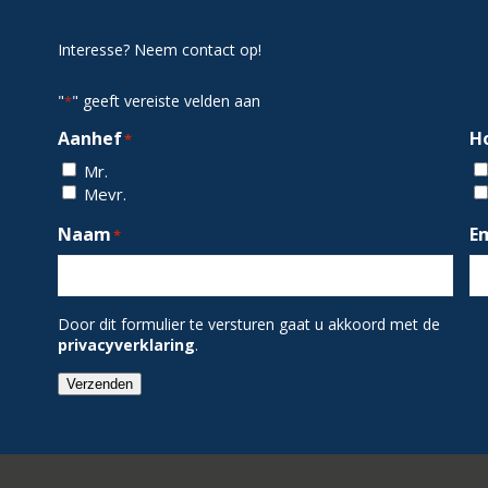
Interesse? Neem contact op!
"
" geeft vereiste velden aan
*
Aanhef
H
*
Mr.
Mevr.
Naam
E
*
Door dit formulier te versturen gaat u akkoord met de
privacyverklaring
.
Verzenden