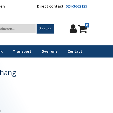
len
Direct contact:
024-3662125
0
Zoeken
rk
Transport
Over ons
Contact
 hang
,