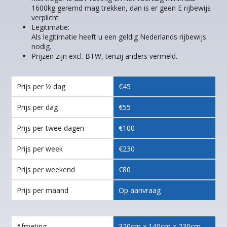
1600kg geremd mag trekken, dan is er geen E rijbewijs
verplicht
Legitimatie:
Als legitimatie heeft u een geldig Nederlands rijbewijs
nodig.
Prijzen zijn excl. BTW, tenzij anders vermeld.
Prijs per ½ dag
€45
Prijs per dag
€55
Prijs per twee dagen
€100
Prijs per week
€230
Prijs per weekend
€80
Prijs per maand
Op aanvraag
Afmeting
320cm x 140cm x 230cm