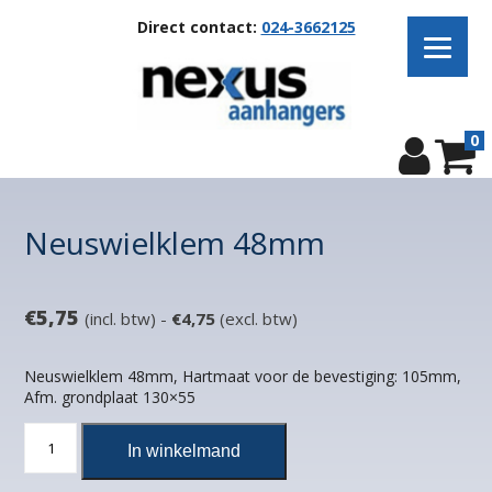
Direct contact:
024-3662125
0
Neuswielklem 48mm
€
5,75
(incl. btw) -
€
4,75
(excl. btw)
Neuswielklem 48mm, Hartmaat voor de bevestiging: 105mm,
Afm. grondplaat 130×55
Neuswielklem
In winkelmand
48mm
aantal