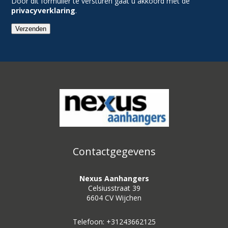
Door dit formulier te versturen gaat u akkoord met de
privacyverklaring
.
Verzenden
Contactgegevens
Nexus Aanhangers
Celsiusstraat 39
6604 CV Wijchen
Telefoon: +31243662125