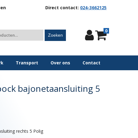
len
Direct contact:
024-3662125
0
Zoeken
rk
Transport
Over ons
Contact
ck bajonetaansluiting 5
uiting rechts 5 Polig