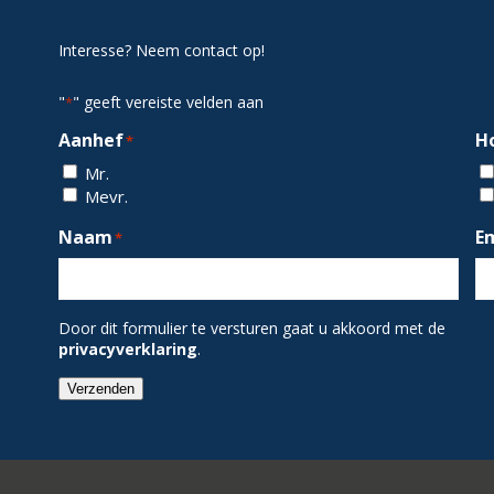
Interesse? Neem contact op!
"
" geeft vereiste velden aan
*
Aanhef
H
*
Mr.
Mevr.
Naam
E
*
Door dit formulier te versturen gaat u akkoord met de
privacyverklaring
.
Verzenden