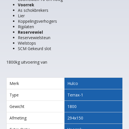
Voorrek
As schokbrekers
Lier
Koppelingsverhogers
Rijplaten
Reservewiel
Reservewielsteun
Wielstops
SCM Gekeurd slot
1800kg uitvoering van
Merk
Hulco
Type
Terrax-1
Gewicht
1800
Afmeting
294x150