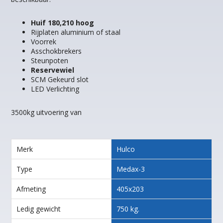
Huif 180,210 hoog
Rijplaten aluminium of staal
Voorrek
Asschokbrekers
Steunpoten
Reservewiel
SCM Gekeurd slot
LED Verlichting
3500kg uitvoering van
Merk
Hulco
Type
Medax-3
Afmeting
405x203
Ledig gewicht
750 kg.