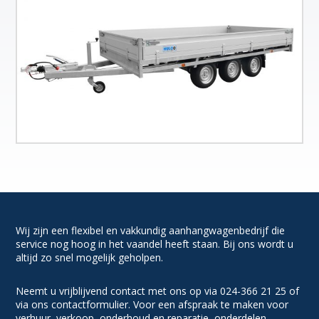
Wij zijn een flexibel en vakkundig aanhangwagenbedrijf die
service nog hoog in het vaandel heeft staan. Bij ons wordt u
altijd zo snel mogelijk geholpen.
Neemt u vrijblijvend contact met ons op via 024-366 21 25 of
via ons contactformulier. Voor een afspraak te maken voor
verhuur, verkoop, onderhoud en reparatie, onderdelen