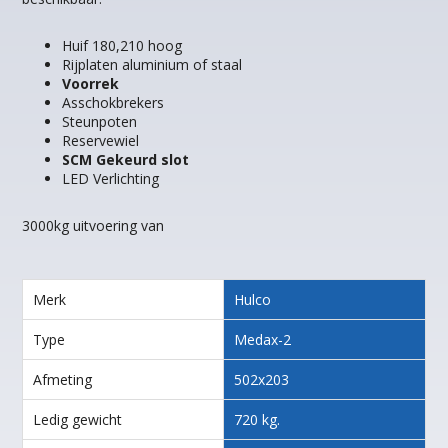
Huif 180,210 hoog
Rijplaten aluminium of staal
Voorrek
Asschokbrekers
Steunpoten
Reservewiel
SCM Gekeurd slot
LED Verlichting
3000kg uitvoering van
Merk
Hulco
Type
Medax-2
Afmeting
502x203
Ledig gewicht
720 kg.