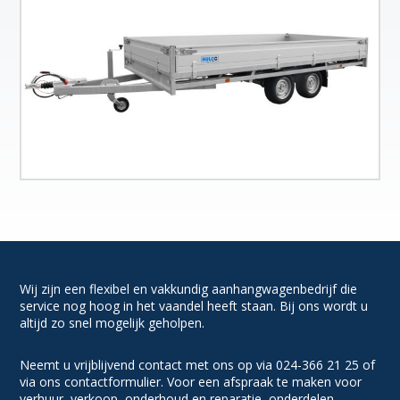
Wij zijn een flexibel en vakkundig aanhangwagenbedrijf die
service nog hoog in het vaandel heeft staan. Bij ons wordt u
altijd zo snel mogelijk geholpen.
Neemt u vrijblijvend contact met ons op via 024-366 21 25 of
via ons contactformulier. Voor een afspraak te maken voor
verhuur, verkoop, onderhoud en reparatie, onderdelen