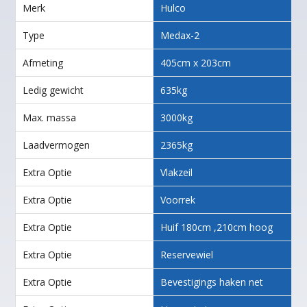
Merk
Hulco
Type
Medax-2
Afmeting
405cm x 203cm
Ledig gewicht
635kg
Max. massa
3000kg
Laadvermogen
2365kg
Extra Optie
Vlakzeil
Extra Optie
Voorrek
Extra Optie
Huif 180cm ,210cm hoog
Extra Optie
Reservewiel
Extra Optie
Bevestigings haken net