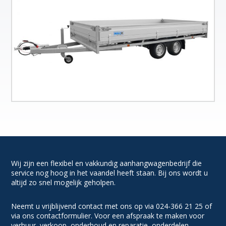
Wij zijn een flexibel en vakkundig aanhangwagenbedrijf die
service nog hoog in het vaandel heeft staan. Bij ons wordt u
altijd zo snel mogelijk geholpen.
Neemt u vrijblijvend contact met ons op via 024-366 21 25 of
via ons contactformulier. Voor een afspraak te maken voor
verhuur, verkoop, onderhoud en reparatie, onderdelen