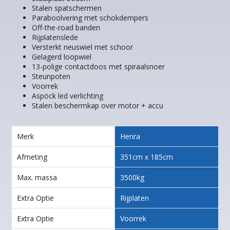
Stalen spatschermen
Paraboolvering met schokdempers
Off-the-road banden
Rijplatenslede
Versterkt neuswiel met schoor
Gelagerd loopwiel
13-polige contactdoos met spiraalsnoer
Steunpoten
Voorrek
Aspöck led verlichting
Stalen beschermkap over motor + accu
Merk
Henra
Afmeting
351cm x 185cm
Max. massa
3500kg
Extra Optie
Rijplaten
Extra Optie
Voorrek