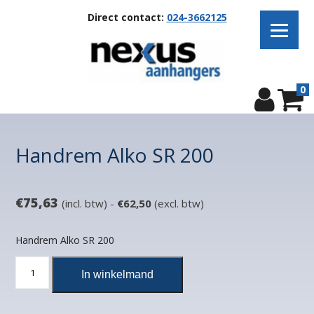
Direct contact:
024-3662125
0
Handrem Alko SR 200
€
75,63
(incl. btw) -
€
62,50
(excl. btw)
Handrem Alko SR 200
Handrem
In winkelmand
Alko
SR
200