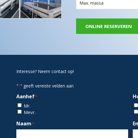
Max. massa
ONLINE RESERVEREN
Interesse? Neem contact op!
"
" geeft vereiste velden aan
*
Aanhef
H
*
Mr.
Mevr.
Naam
E
*