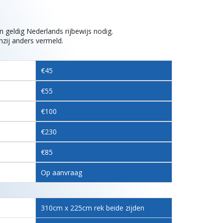
en geldig Nederlands rijbewijs nodig.
enzij anders vermeld.
€45
€55
€100
€230
€85
Op aanvraag
310cm x 225cm rek beide zijden