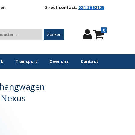
len
Direct contact:
024-3662125
0
Zoeken
rk
Transport
Over ons
Contact
anhangwagen
 Nexus