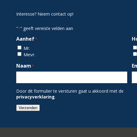
Interesse? Neem contact op!
"
" geeft vereiste velden aan
*
Aanhef
H
*
Mr.
Mevr.
Naam
E
*
Door dit formulier te versturen gaat u akkoord met de
privacyverklaring
.
Verzenden