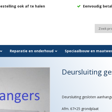
estelling ook af te halen
Eenvoudig beta
Zoeken
naar:
Reparatie en onderhoud
Speciaalbouw en maatwe
Deursluiting g
Deursluiting gesloten aanhan
Afm. 67×25 grondplaat