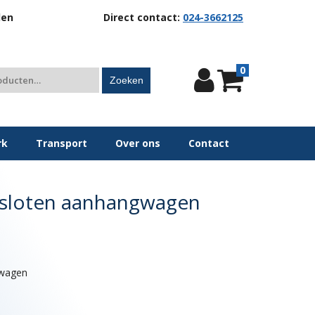
len
Direct contact:
024-3662125
0
Zoeken
rk
Transport
Over ons
Contact
esloten aanhangwagen
gwagen