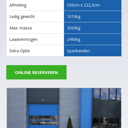
Afmeting
550cm x 222,5cm
Ledig gewicht
1010kg
Max. massa
3500kg
Laadvermogen
2490kg
Extra Optie
Spanbanden
ONLINE RESERVEREN