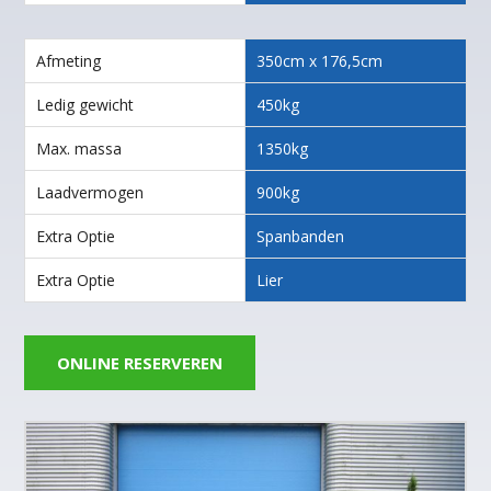
Afmeting
350cm x 176,5cm
Ledig gewicht
450kg
Max. massa
1350kg
Laadvermogen
900kg
Extra Optie
Spanbanden
Extra Optie
Lier
ONLINE RESERVEREN