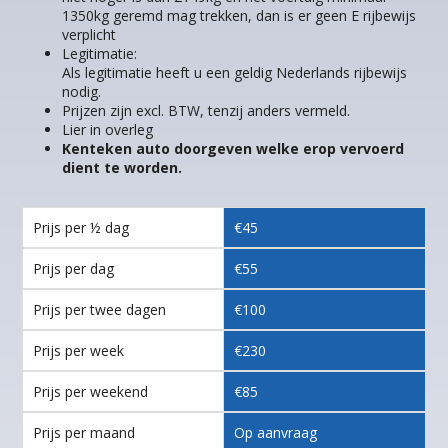
1350kg geremd mag trekken, dan is er geen E rijbewijs
verplicht
Legitimatie:
Als legitimatie heeft u een geldig Nederlands rijbewijs
nodig.
Prijzen zijn excl. BTW, tenzij anders vermeld.
Lier in overleg
Kenteken auto doorgeven welke erop vervoerd
dient te worden.
Prijs per ½ dag
€45
Prijs per dag
€55
Prijs per twee dagen
€100
Prijs per week
€230
Prijs per weekend
€85
Prijs per maand
Op aanvraag