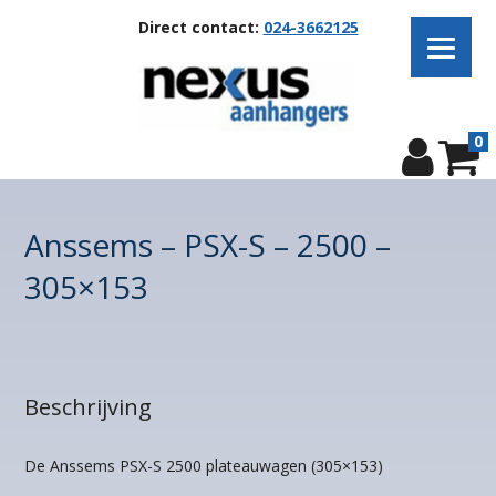
Direct contact:
024-3662125
0
Anssems – PSX-S – 2500 –
305×153
Beschrijving
De Anssems PSX-S 2500 plateauwagen (305×153)