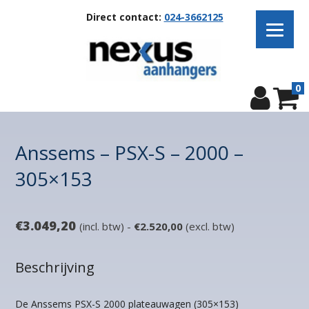
Direct contact:
024-3662125
0
Anssems – PSX-S – 2000 –
305×153
€
3.049,20
(incl. btw) -
€
2.520,00
(excl. btw)
Beschrijving
De Anssems PSX-S 2000 plateauwagen (305×153)