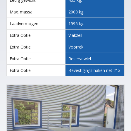
Ledig gewicht
405 kg.
Max. massa
2000 kg.
Laadvermogen
1595 kg.
Extra Optie
Vlakzeil
Extra Optie
Voorrek
Extra Optie
Reservewiel
Extra Optie
Bevestigings haken net 21x