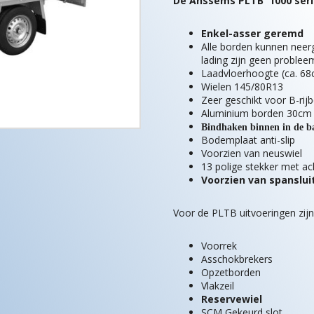
De Anssems PLTB 1000 seri
Enkel-asser geremd
Alle borden kunnen neer
lading zijn geen problee
Laadvloerhoogte (ca. 68
Wielen 145/80R13
Zeer geschikt voor B-rijb
Aluminium borden 30cm
Bindhaken binnen in de ba
Bodemplaat anti-slip
Voorzien van neuswiel
13 polige stekker met acht
Voorzien van spanslui
Voor de PLTB uitvoeringen zij
Voorrek
Asschokbrekers
Opzetborden
Vlakzeil
Reservewiel
SCM Gekeurd slot