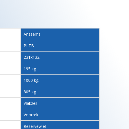
Anssems
PLTB
231x132
195 kg.
1000 kg.
805 kg.
Vlakzeil
Voorrek
Reservewiel