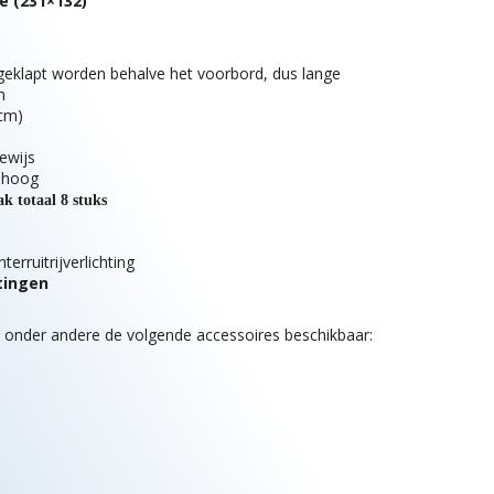
e (231×132)
geklapt worden behalve het voorbord, dus lange
m
cm)
ewijs
 hoog
k totaal 8 stuks
erruitrijverlichting
tingen
n onder andere de volgende accessoires beschikbaar: