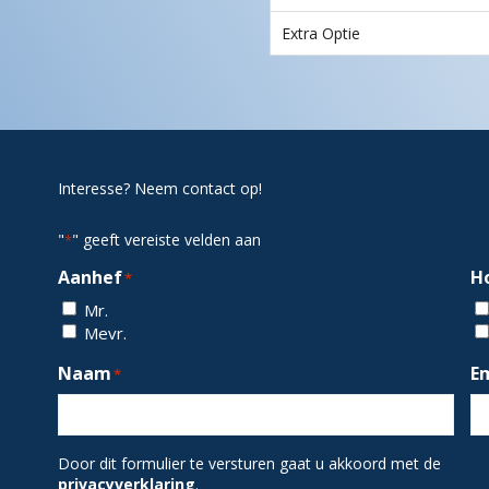
Extra Optie
Interesse? Neem contact op!
"
" geeft vereiste velden aan
*
Aanhef
H
*
Mr.
Mevr.
Naam
E
*
Door dit formulier te versturen gaat u akkoord met de
privacyverklaring
.