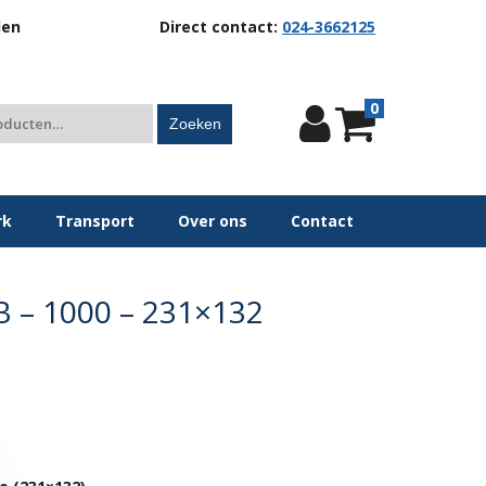
len
Direct contact:
024-3662125
0
Zoeken
rk
Transport
Over ons
Contact
 – 1000 – 231×132