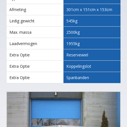
Afmeting
301cm x 151cm x 153cm
Ledig gewicht
545kg
Max. massa
2500kg
Laadvermogen
1955kg
Extra Optie
Reservewiel
Extra Optie
Koppelingslot
Extra Optie
Spanbanden