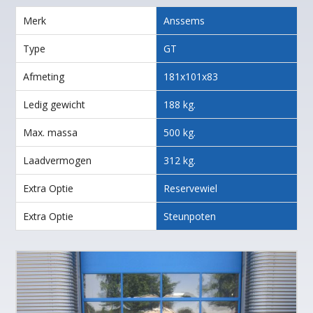
Merk
Anssems
Type
GT
Afmeting
181x101x83
Ledig gewicht
188 kg.
Max. massa
500 kg.
Laadvermogen
312 kg.
Extra Optie
Reservewiel
Extra Optie
Steunpoten