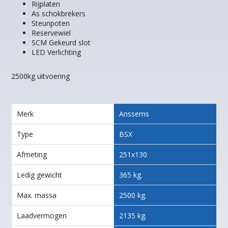
Rijplaten
As schokbrekers
Steunpoten
Reservewiel
SCM Gekeurd slot
LED Verlichting
2500kg uitvoering
Merk
Anssems
Type
BSX
Afmeting
251x130
Ledig gewicht
365 kg.
Max. massa
2500 kg.
Laadvermogen
2135 kg.