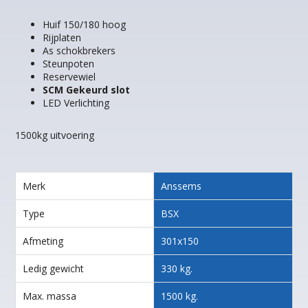
Huif 150/180 hoog
Rijplaten
As schokbrekers
Steunpoten
Reservewiel
SCM Gekeurd slot
LED Verlichting
1500kg uitvoering
Merk
Anssems
Type
BSX
Afmeting
301x150
Ledig gewicht
330 kg.
Max. massa
1500 kg.