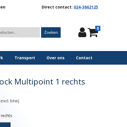
len
Direct contact:
024-3662125
0
Zoeken
rk
Transport
Over ons
Contact
ock Multipoint 1 rechts
excl. btw)
 rechts