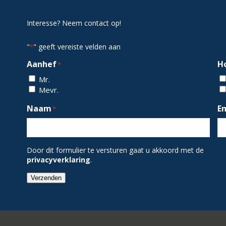
Interesse? Neem contact op!
"
" geeft vereiste velden aan
*
Aanhef
H
*
Mr.
Mevr.
Naam
E
*
Door dit formulier te versturen gaat u akkoord met de
privacyverklaring
.
Verzenden