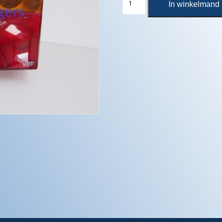
In winkelmand
Aspock
Multipoint
1
rechts
aantal